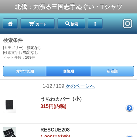
北伐：力漲る三国志手ぬぐい・Tシャツ
カート
検索
検索条件
[カテゴリー]：
指定なし
[検索文字]：
指定なし
ヒット件数：
109
件
おすすめ順
価格順
新着順
1-12 / 109
次のページへ
うちわカバー（小）
315円(内税)
RESCUE208