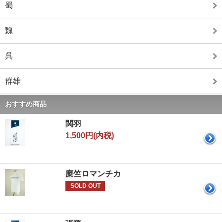
蜀
魏
呉
群雄
おすすめ商品
関羽
1,500円(内税)
糜竺ロマンチカ
SOLD OUT