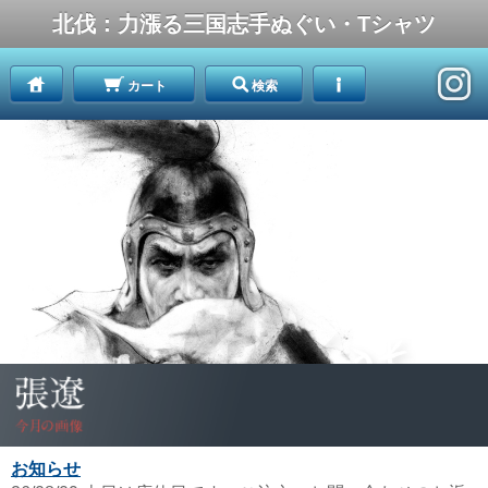
北伐：力漲る三国志手ぬぐい・Tシャツ
カート
検索
お知らせ