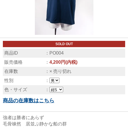
SOLD OUT
商品ID
：PO004
販売価格
：
4,200円(内税)
在庫数
：× 売り切れ
性別
：
色・サイズ
：
商品の在庫数はこちら
強者は勝者にあらず
毛骨竦然 居並ぶ静かな船の群