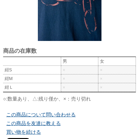
商品の在庫数
男
女
紺S
×
×
紺M
×
×
紺Ｌ
×
×
○:数量あり、△:残り僅か、×：売り切れ
この商品について問い合わせる
この商品を友達に教える
買い物を続ける