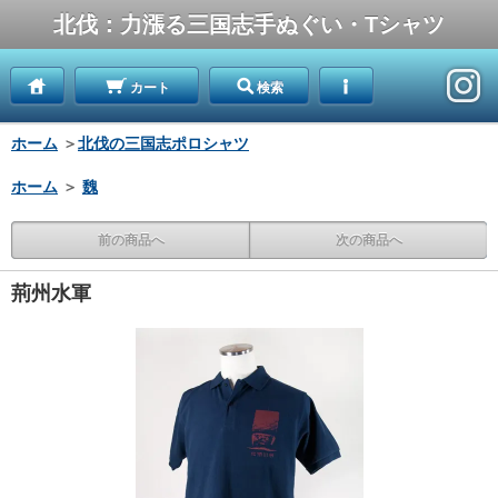
北伐：力漲る三国志手ぬぐい・Tシャツ
カート
検索
ホーム
＞
北伐の三国志ポロシャツ
ホーム
＞
魏
前の商品へ
次の商品へ
荊州水軍